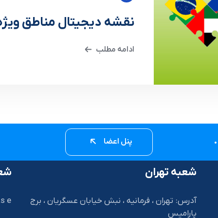
نقشه دیجیتال مناطق ویژه
ادامه مطلب
پنل اعضا
شعبه تهران
شعب
آدرس: تهران ، فرمانیه ، نبش خیابان عسگریان ، برج
s e
پارامیس