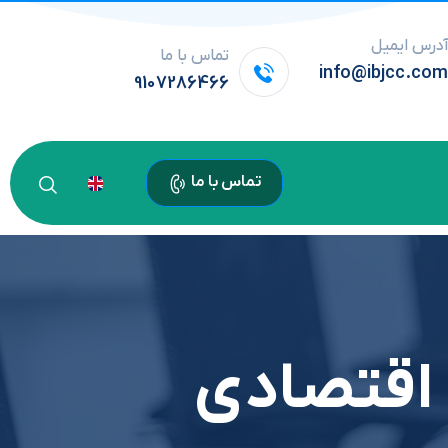
درس ایمیل
تماس با ما
info@ibjcc.co
9107286466
تماس با ما
 اقتصادی