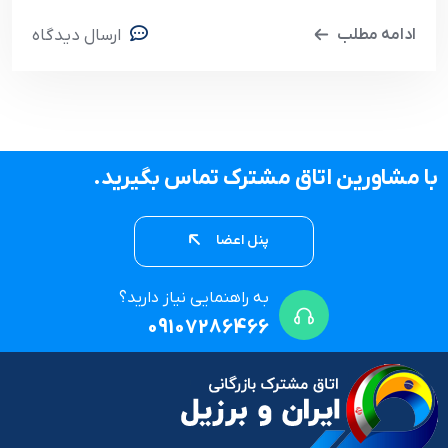
تولیدکنندگان و مصرف‌کنندگان
ادامه مطلب
ارسال دیدگاه
با مشاورین اتاق مشترک تماس بگیرید.
پنل اعضا
به راهنمایی نیاز دارید؟
09107286466