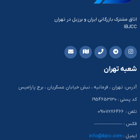
اتاق مشترک بازرگانی ایران و برزیل در تهران
IBJCC
شعبه تهران
آدرس: تهران ، فرمانیه ، نبش خیابان عسگریان ، برج پارامیس
کد پستی : 1954653130
تلفن : 09107286466
فکس : ——————
ایمیل :
info@ibjcc.com