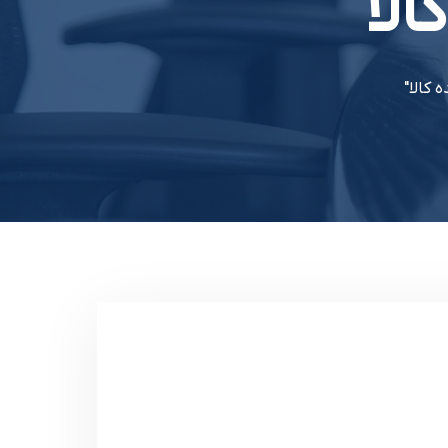
لا
 کالا"