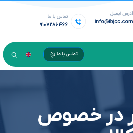
درس ایمیل
تماس با ما
info@ibjcc.co
9107286466
تماس با ما
ار در خصوص