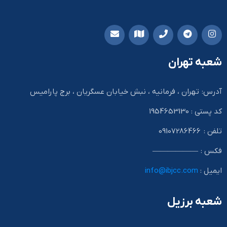
شعبه تهران
آدرس: تهران ، فرمانیه ، نبش خیابان عسگریان ، برج پارامیس
کد پستی : 1954653130
تلفن : 09107286466
فکس : ——————
ایمیل :
info@ibjcc.com
شعبه برزیل