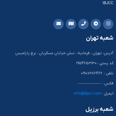
IBJCC
شعبه تهران
آدرس: تهران ، فرمانیه ، نبش خیابان عسگریان ، برج پارامیس
کد پستی : 1954653130
تلفن : 09107286466
فکس : ——————
ایمیل :
info@ibjcc.com
شعبه برزیل