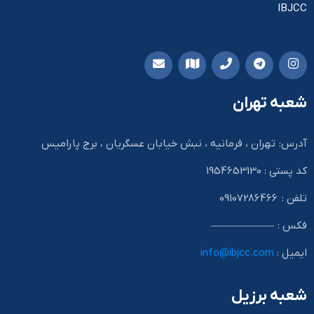
IBJCC
شعبه تهران
آدرس: تهران ، فرمانیه ، نبش خیابان عسگریان ، برج پارامیس
کد پستی : 1954653130
تلفن : 09107286466
فکس : ——————
ایمیل :
info@ibjcc.com
شعبه برزیل