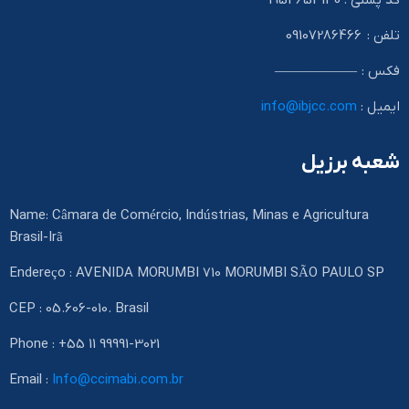
کد پستی : 1954653130
تلفن : 09107286466
فکس : ——————
ایمیل :
info@ibjcc.com
شعبه برزیل
Name: Câmara de Comércio, Indústrias, Minas e Agricultura
Brasil-Irã
Endereço : AVENIDA MORUMBI 710 MORUMBI SÃO PAULO SP
CEP : 05.606-010. Brasil
Phone : +55 11 99991-3021
Email :
Info@ccimabi.com.br