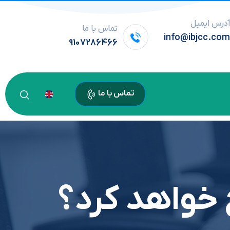
درس ایمیل
تماس با ما
info@ibjcc.co
9107286466
تماس با ما
خ خواهد کرد؟