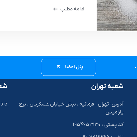
ادامه مطلب
پنل اعضا
شعبه تهران
شعب
آدرس: تهران ، فرمانیه ، نبش خیابان عسگریان ، برج
s e
پارامیس
کد پستی : 1954653130
I