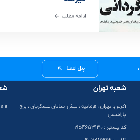
ادامه مطلب
پنل اعضا
شعبه تهران
شعب
آدرس: تهران ، فرمانیه ، نبش خیابان عسگریان ، برج
s e
پارامیس
کد پستی : 1954653130
I