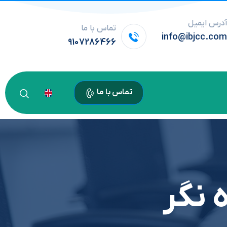
درس ایمیل
تماس با ما
info@ibjcc.co
9107286466
تماس با ما