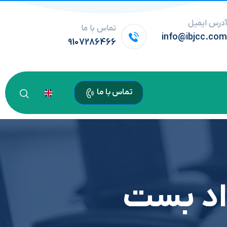
درس ایمیل
تماس با ما
info@ibjcc.co
9107286466
تماس با ما
داد بست