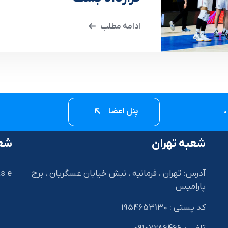
ادامه مطلب
پنل اعضا
شعبه تهران
شعب
آدرس: تهران ، فرمانیه ، نبش خیابان عسگریان ، برج
s e
پارامیس
کد پستی : 1954653130
I