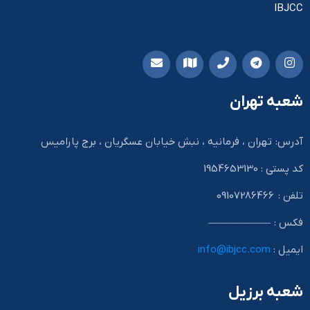
IBJCC
شعبه تهران
آدرس: تهران ، فرمانیه ، نبش خیابان عسگریان ، برج پارامیس
کد پستی : 1954653130
تلفن : 09107286466
فکس : ——————
ایمیل :
info@ibjcc.com
شعبه برزیل