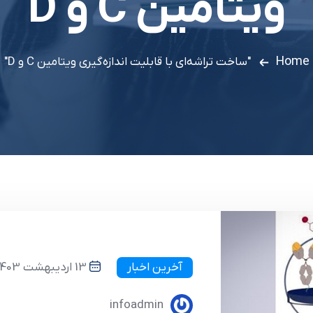
ویتامین C و D
Home
"ساخت تراشه‌ای با قابلیت اندازه‌گیری ویتامین C و D"
آخرین اخبار
13 اردیبهشت 1403
infoadmin