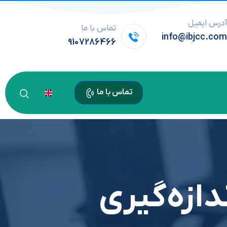
درس ایمیل
تماس با ما
info@ibjcc.co
9107286466
تماس با ما
دازه‌گیری