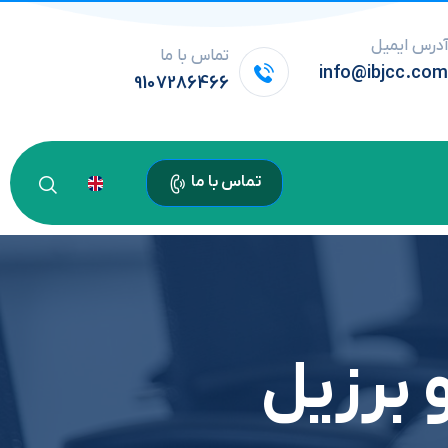
درس ایمیل
تماس با ما
info@ibjcc.co
9107286466
تماس با ما
و برزیل