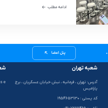
ادامه مطلب
پنل اعضا
شعبه تهران
شعب
آدرس: تهران ، فرمانیه ، نبش خیابان عسگریان ، برج
s e
پارامیس
کد پستی : 1954653130
I