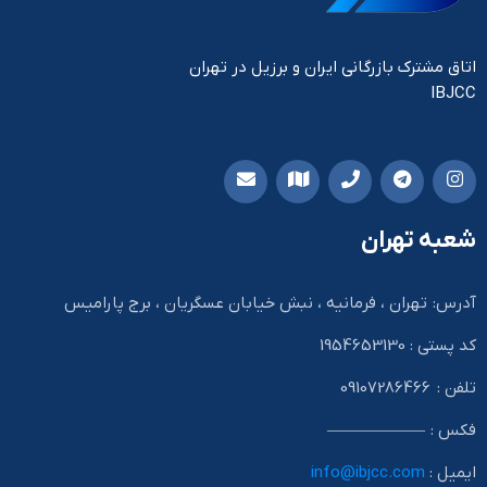
اتاق مشترک بازرگانی ایران و برزیل در تهران
IBJCC
شعبه تهران
آدرس: تهران ، فرمانیه ، نبش خیابان عسگریان ، برج پارامیس
کد پستی : 1954653130
تلفن : 09107286466
فکس : ——————
ایمیل :
info@ibjcc.com