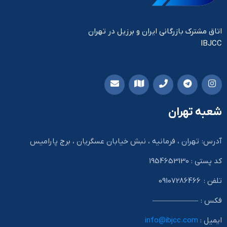
اتاق مشترک بازرگانی ایران و برزیل در تهران
IBJCC
شعبه تهران
آدرس: تهران ، فرمانیه ، نبش خیابان عسگریان ، برج پارامیس
کد پستی : 1954653130
تلفن : 09107286466
فکس : ——————
ایمیل :
info@ibjcc.com