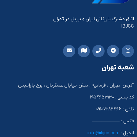
اتاق مشترک بازرگانی ایران و برزیل در تهران
IBJCC
شعبه تهران
آدرس: تهران ، فرمانیه ، نبش خیابان عسگریان ، برج پارامیس
کد پستی : 1954653130
تلفن : 09107286466
فکس : ——————
ایمیل :
info@ibjcc.com