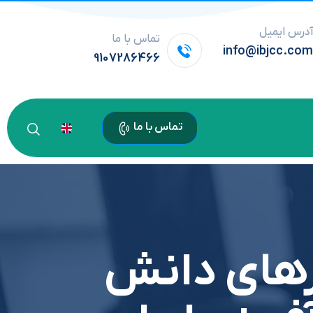
درس ایمیل
تماس با ما
info@ibjcc.co
9107286466
تماس با ما
رهای دانش