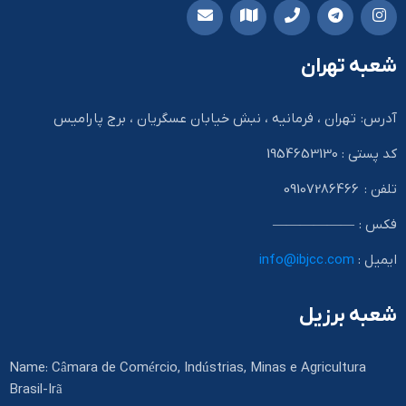
شعبه تهران
آدرس: تهران ، فرمانیه ، نبش خیابان عسگریان ، برج پارامیس
کد پستی : 1954653130
تلفن : 09107286466
فکس : ——————
ایمیل :
info@ibjcc.com
شعبه برزیل
Name: Câmara de Comércio, Indústrias, Minas e Agricultura
Brasil-Irã