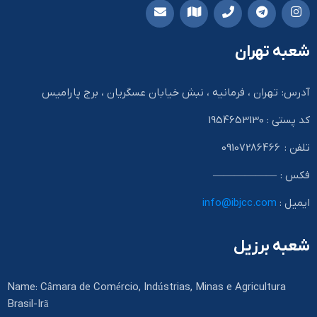
شعبه تهران
آدرس: تهران ، فرمانیه ، نبش خیابان عسگریان ، برج پارامیس
کد پستی : 1954653130
تلفن : 09107286466
فکس : ——————
ایمیل :
info@ibjcc.com
شعبه برزیل
Name: Câmara de Comércio, Indústrias, Minas e Agricultura
Brasil-Irã