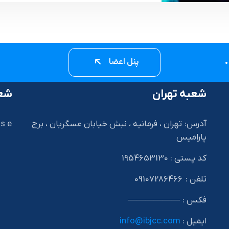
پنل اعضا
شعبه تهران
شعب
آدرس: تهران ، فرمانیه ، نبش خیابان عسگریان ، برج
s e
پارامیس
کد پستی : 1954653130
I
تلفن : 09107286466
فکس : ——————
ایمیل :
info@ibjcc.com