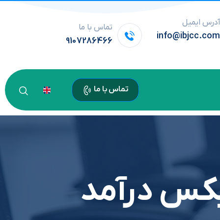
درس ایمیل
تماس با ما
info@ibjcc.co
9107286466
تماس با ما
یکس درآمد