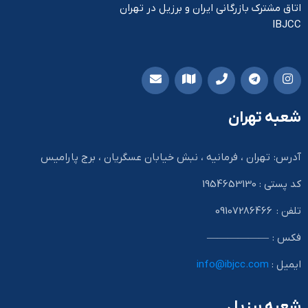
اتاق مشترک بازرگانی ایران و برزیل در تهران
IBJCC
شعبه تهران
آدرس: تهران ، فرمانیه ، نبش خیابان عسگریان ، برج پارامیس
کد پستی : 1954653130
تلفن : 09107286466
فکس : ——————
ایمیل :
info@ibjcc.com
شعبه برزیل