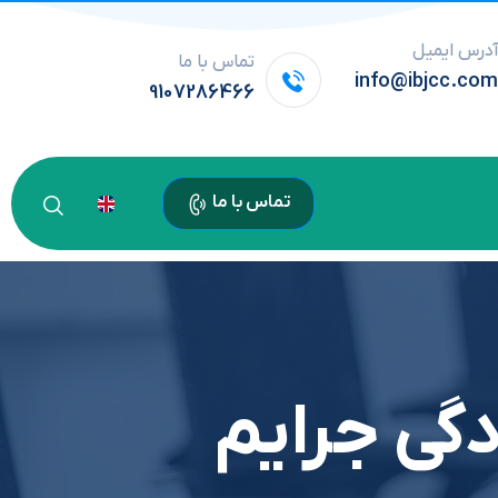
درس ایمیل
تماس با ما
info@ibjcc.co
9107286466
تماس با ما
گی جرایم