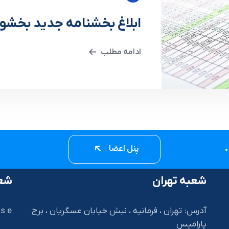
ابلاغ بخشنامه جدید بخشود
ادامه مطلب
پنل اعضا
شعبه تهران
شعب
آدرس: تهران ، فرمانیه ، نبش خیابان عسگریان ، برج
s e
پارامیس