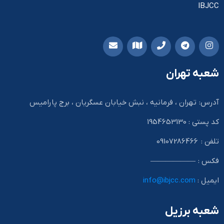
IBJCC
شعبه تهران
آدرس: تهران ، فرمانیه ، نبش خیابان عسگریان ، برج پارامیس
کد پستی : 1954653130
تلفن : 09107286466
فکس : ——————
ایمیل :
info@ibjcc.com
شعبه برزیل