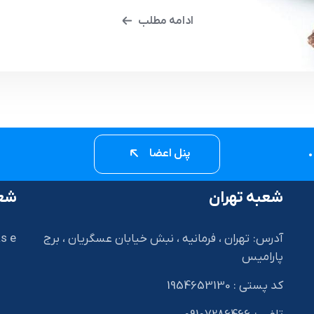
ادامه مطلب
پنل اعضا
شعبه تهران
شعب
آدرس: تهران ، فرمانیه ، نبش خیابان عسگریان ، برج
s e
پارامیس
کد پستی : 1954653130
I