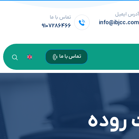
درس ایمیل
تماس با ما
info@ibjcc.co
9107286466
تماس با ما
 روده