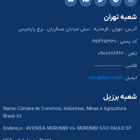
شعبه تهران
آدرس: تهران ، فرمانیه ، نبش خیابان عسگریان ، برج پارامیس
کد پستی : 1954653130
تلفن : 09107286466
فکس : ——————
ایمیل :
info@ibjcc.com
شعبه برزیل
Name: Câmara de Comércio, Indústrias, Minas e Agricultura
Brasil-Irã
Endereço : AVENIDA MORUMBI 710 MORUMBI SÃO PAULO SP