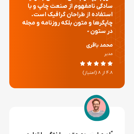
سادگی نامفهوم از صنعت چاپ و با
استفاده از طراحان گرافیک است.
چاپگرها و متون بلکه روزنامه و مجله
در ستون
“
علی محمدی
مشتری
4.8 از 8 (امتیاز)
“