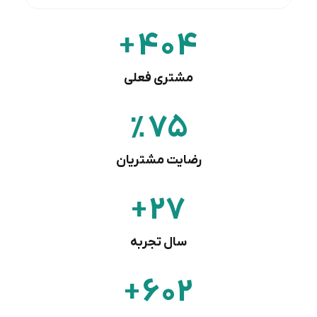
528
+
مشتری فعلی
99
%
رضایت مشتریان
36
+
سال تجربه
803
+