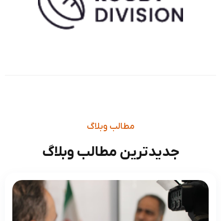
“
لورم ایپسوم متن ساختگی با تولید
سادگی نامفهوم از صنعت چاپ و با
استفاده از طراحان گرافیک است.
چاپگرها و متون بلکه روزنامه و مجله
در ستون
“
رضا حیدری
مشتری
مطالب وبلاگ
4.8 از 8 (امتیاز)
جدیدترین مطالب وبلاگ