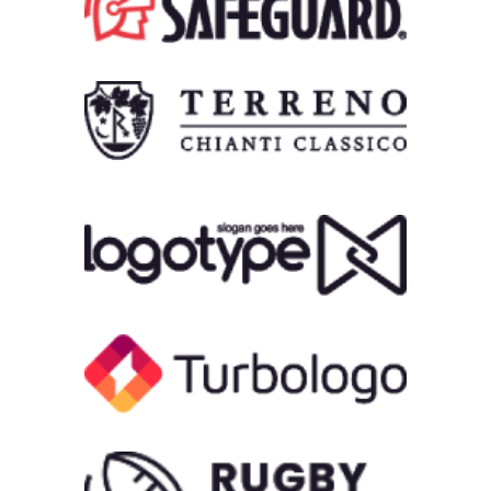
“
لورم ایپسوم متن ساختگی با تولید
سادگی نامفهوم از صنعت چاپ و با
استفاده از طراحان گرافیک است.
چاپگرها و متون بلکه روزنامه و مجله
در ستون
“
علی محمدی
مشتری
4.8 از 8 (امتیاز)