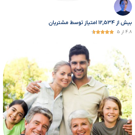
بیش از 12,534 امتیاز توسط مشتریان
4.8 از 5




