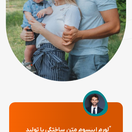
سادگی نامفهوم از صنعت چاپ و با
استفاده از طراحان گرافیک است.
چاپگرها و متون بلکه روزنامه و مجله
در ستون
“
محمد باقری
مدیر
4.8 از 8 (امتیاز)
“
لورم ایپسوم متن ساختگی با تولید