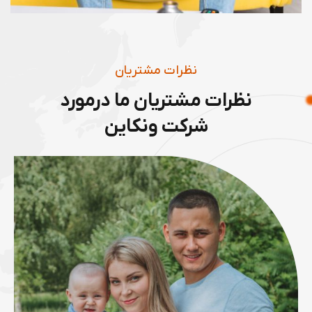
سادگی نامفهوم از صنعت چاپ و با
استفاده از طراحان گرافیک است.
چاپگرها و متون بلکه روزنامه و مجله
در ستون
“
نظرات مشتریان
رضا حیدری
نظرات مشتریان ما درمورد
مشتری
شرکت ونکاین
4.8 از 8 (امتیاز)
“
لورم ایپسوم متن ساختگی با تولید