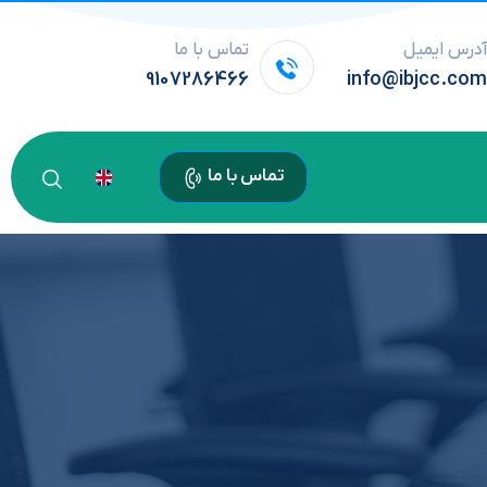
درس ایمیل
تماس با ما
9107286466
info@ibjcc.co
تماس با ما