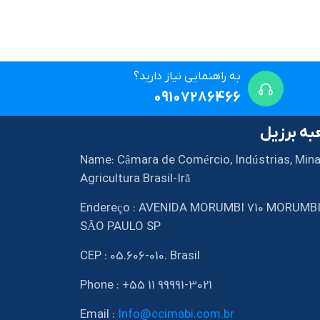
به راهنمایی نیاز دارید؟
09107286466
ه برزیل
Name: Câmara de Comércio, Indústrias, Mina
Agricultura Brasil-Irã
Endereço : AVENIDA MORUMBI 710 MORUMB
SÃO PAULO SP
CEP : 05.606-010. Brasil
Phone : +55 11 99991-3021
Email :
Info@ccimabi.com.br