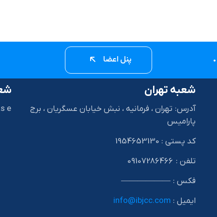
پنل اعضا
شعبه تهران
شعب
آدرس: تهران ، فرمانیه ، نبش خیابان عسگریان ، برج
s e
پارامیس
کد پستی : 1954653130
I
تلفن : 09107286466
فکس : ——————
ایمیل :
info@ibjcc.com