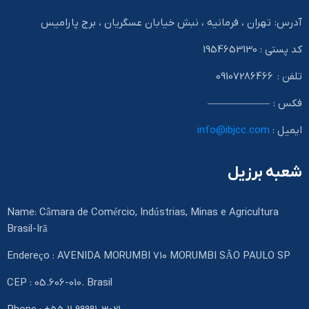
آدرس: تهران ، فرمانیه ، نبش خیابان عسگریان ، برج پارامیس
کد پستی : 1954653130
تلفن : 09107286466
فکس : ——————
ایمیل :
info@ibjcc.com
شعبه برزیل
Name: Câmara de Comércio, Indústrias, Minas e Agricultura
Brasil-Irã
Endereço : AVENIDA MORUMBI 710 MORUMBI SÃO PAULO SP
CEP : 05.606-010. Brasil