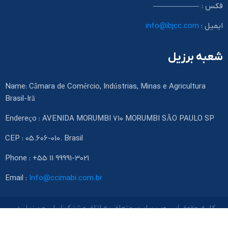
فکس : ——————
ایمیل :
info@ibjcc.com
شعبه برزیل
Name: Câmara de Comércio, Indústrias, Minas e Agricultura
Brasil-Irã
Endereço : AVENIDA MORUMBI 710 MORUMBI SÃO PAULO SP
CEP : 05.606-010. Brasil
Phone : +55 11 99991-3021
Email :
Info@ccimabi.com.br
کلیه حقوق این وب سایت متعلق به اتاق مشترک ایران و برزیل در
تهران می باشد.