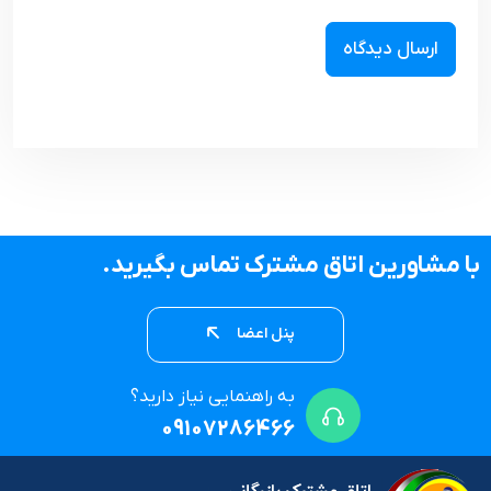
با مشاورین اتاق مشترک تماس بگیرید.
پنل اعضا
به راهنمایی نیاز دارید؟
09107286466