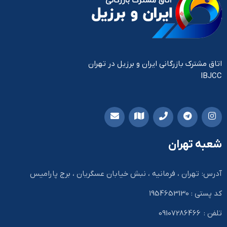
اتاق مشترک بازرگانی ایران و برزیل در تهران
IBJCC
شعبه تهران
آدرس: تهران ، فرمانیه ، نبش خیابان عسگریان ، برج پارامیس
کد پستی : 1954653130
تلفن : 09107286466