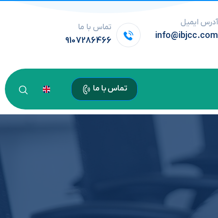
درس ایمیل
تماس با ما
info@ibjcc.co
9107286466
تماس با ما