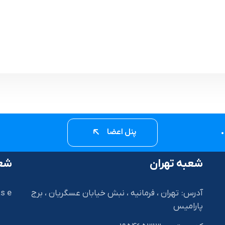
پنل اعضا
شعبه تهران
شعب
آدرس: تهران ، فرمانیه ، نبش خیابان عسگریان ، برج
s e
پارامیس