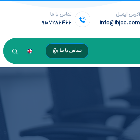
درس ایمیل
تماس با ما
9107286466
info@ibjcc.co
تماس با ما