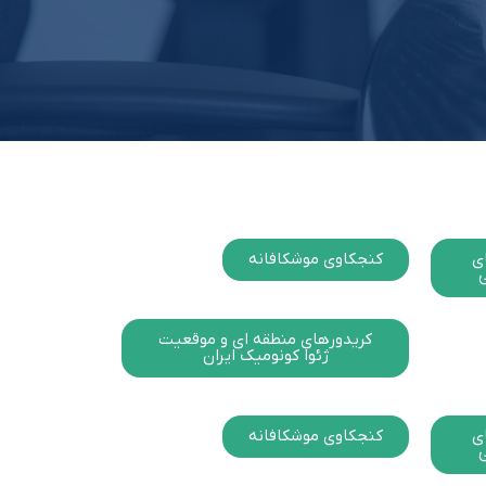
ی
کنجکاوی موشکافانه
ی
کریدورهای منطقه ای و موقعیت
ژئوا کونومیک ایران
ی
کنجکاوی موشکافانه
ی