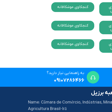
ی
کنجکاوی موشکافانه
ی
ی
کنجکاوی موشکافانه
ی
ی
کنجکاوی موشکافانه
ی
به راهنمایی نیاز دارید؟
09107286466
ه برزیل
Name: Câmara de Comércio, Indústrias, Mina
Agricultura Brasil-Irã