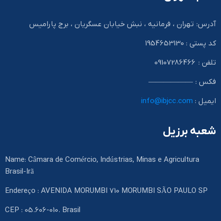
آدرس: تهران ، فرمانیه ، نبش خیابان عسگریان ، برج پارامیس
کد پستی : 1954653130
تلفن : 09107286466
فکس : ——————
ایمیل :
info@ibjcc.com
شعبه برزیل
Name: Câmara de Comércio, Indústrias, Minas e Agricultura
Brasil-Irã
Endereço : AVENIDA MORUMBI 710 MORUMBI SÃO PAULO SP
CEP : 05.606-010. Brasil