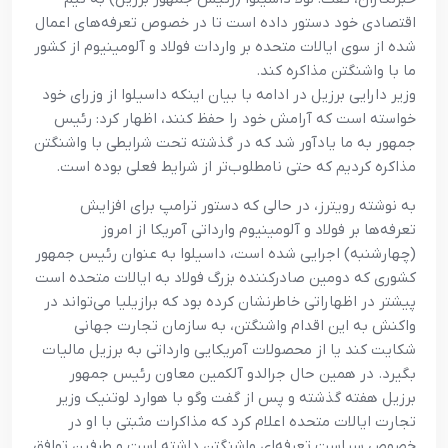
اقتصادی خود دستور داده است تا در خصوص تعرفه‌های اعمال
شده از سوی ایالات متحده بر واردات فولاد و آلومینیوم از کشور
ما با واشنگتن مذاکره کند.
وزیر دارایی برزیل در ادامه با بیان اینکه داسیلوا از وزرای خود
خواسته است که آرامش خود را حفظ کنند، اظهار کرد: رئیس
جمهور به ما یادآور شد که در گذشته تحت شرایطی با واشنگتن
مذاکره کردیم که حتی نامطلوب‌تر از شرایط فعلی بوده است.
به نوشته رویترز، در حالی که دستور ترامپ برای افزایش
تعرفه‌ها بر فولاد و آلومینیوم وارداتی آمریکا از امروز
(چهارشنبه) اجرایی شده است، داسیلوا به عنوان رئیس جمهور
کشوری که دومین صادرکننده بزرگ فولاد به ایالات متحده است
پیشتر در اظهاراتی خاطرنشان کرده بود که برازیلیا می‌تواند در
واکنش به این اقدام واشنگتن، به سازمان تجارت جهانی
شکایت کند یا از محصولات آمریکایی وارداتی به برزیل مالیات
بگیرد. در همین حال جرالدو آلکمین معاون رئیس جمهور
برزیل هفته گذشته و پس از گفت وگو با هوارد لوتنیک وزیر
تجارت ایالات متحده اعلام کرد که مذاکرات مثبتی با او در
خصوص سیاست تعرفه‌ای واشنگتن داشته است و طرفین توافق