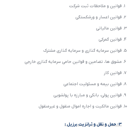
قوانين و ملاحظات ثبت شرکت
قوانين اعسار و ورشکستگي
قوانين مالياتي
قوانين گمرکي
قوانين سرمايه گذاري و سرمايه گذاري مشترک
مشوق ها، تضامين و قوانين حامي سرمايه گذاري خارجي
قوانين کار
قوانين بيمه و مسئوليت اجتماعي
قوانين پولي، بانکي و مبارزه با پولشويي
قوانين مالکيت و اجاره اموال منقول و غيرمنقول
3- حمل و نقل و ترانزيت برزيل :