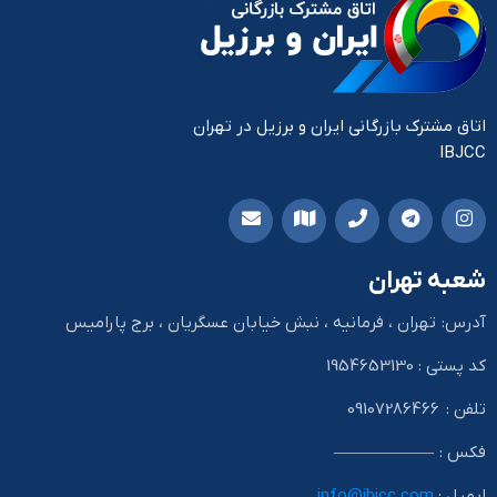
اتاق مشترک بازرگانی ایران و برزیل در تهران
IBJCC
شعبه تهران
آدرس: تهران ، فرمانیه ، نبش خیابان عسگریان ، برج پارامیس
کد پستی : 1954653130
تلفن : 09107286466
فکس : ——————
ایمیل :
info@ibjcc.com