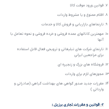
قوانين ورود موقت کالا
اقلام ممنوع و يا مشروط واردات
تارنماهاي بازاريابي و فروش کالا و خدمات
مهمترين کانالهاي عمده فروشي و خرده فروشي و نحوه تعامل با
آنها
تارنماي شرکت هاي تبليغاتي و ترويجي فعال قابل استفاده
براي مراجعين ايراني
فروشگاه هاي بزرگ و زنجيره اي
مجوزهاي لازم براي واردات
مقررات جديد صدور گواهي هاي بهداشت گياهي (صادراتي و
وارداتي )
2- قوانين و مقررات تجاري برزيل :