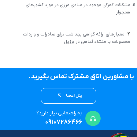
مشکلات گمرکي موجود در مبادي مرزي در مورد کشورهاي
همجوار
4-
معيارهاي ارائه گواهي بهداشت براي صادرات و واردات
محصولات با منشاء گياهي در برزيل
با مشاورین اتاق مشترک تماس بگیرید.
پنل اعضا
به راهنمایی نیاز دارید؟
09107286466