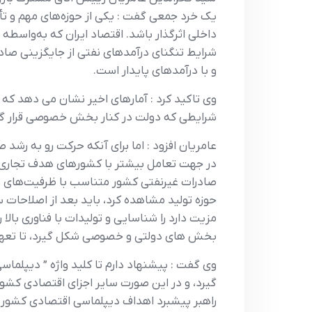
يک خرد جمعي گفت : يکي از حوزه‌هاي مهم و تأثي
داخلي اثرگذار باشد. اقتصاد ايران که به‌واسطه
شرايط تنگناي درآمدهاي نفتي از جايگزيني صادرا
و با درآمدهاي پايدار است.
شرايطي که دولت در کنار بخش خصوصي قرار گرف
عامريان افزود : اما براي آنکه حرکت رو به رش
در جهت تعامل بيشتر با کشورهاي هدف تجاري تد
صادرات غيرنفتي کشور متناسب با ظرفيت‌هاي بال
حوزه توليد مشاهده کرد، بايد بعد از اصلاحات 
مزيت دارد را شناسايي و توليدات با فناوري با
بخش هاي دولتي و خصوصي شکل گيرد، تا تعهد ب
وي گفت : پيشنهاد دارم تا کليد واژه ” ديپلما
گيرد، و در اين صورت ساير اجزاي اقتصادي کشو
راهبر پيشبرد اهداف ديپلماسي اقتصادي کشور خ