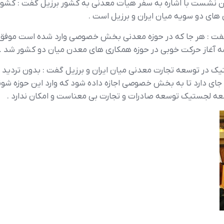
 نشست با اشاره به سفر هيات معدني به کشور برزيل گفت : کشور برز
هاي دو سويه ميان ايران و برزيل است .
گفت : هر جا که در حوزه معدني بخش خصوصي وارد شده است موفق 
مه آغاز حرکت خوبي در حوزه همکاري هاي معدن ميان دو کشور شد .
يک در توسعه تجارت معدني ميان ايران و برزيل گفت : بدون ترد
 جاي دارد تا به بخش خصوصي اجازه داده شود که وارد اين حوزه 
سعه لجستيک توسعه صادرات و تجارت بي معناست و امکان ندارد .