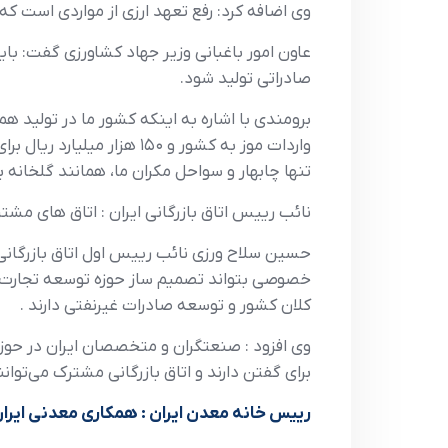
وي اضافه کرد: رفع تعهد ارزي از مواردي است که
عاون امور باغباني وزير جهاد کشاورزي گفت: با
صادراتي توليد شود.
واردات موز به کشور و ۱۵۰
تنها چابهار و سواحل مکران ما، همانند گلخانه 
نائب رييس اتاق بازرگاني ايران : اتاق هاي م
حسين سلاح ورزي نائب رييس اول اتاق بازرگاني
خصوصي بتواند تصميم ساز حوزه توسعه تجارت 
کلان کشور و توسعه صادرات غيرنفتي دارند .
وي افزود : صنعتگران و متخصصان ايران در حوز
براي گفتن دارند و اتاق بازرگاني مشترک مي‌توانن
رييس خانه معدن ايران : همکاري معدني ايران