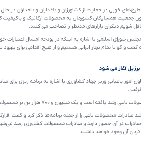
ح‌هاي خوبي در حمايت از کشاورزان و باغداران و دامداران در حال
ائز اهميت علاقمندي بيش از 500 ميليون جمعيت همسايگان کشورمان به محصولات ارگانيک 
افل شويم ديگران بازارهاي مدنظر را تصاحب مي کنند.
لس شوراي اسلامي با اشاره به اينکه در بودجه امسال اعتبارات 
ت و گو با تمام تجار ايراني هستيم و از هيچ اقدامي براي بهبود تو
برزيل آغاز مي شود
امور باغباني وزير جهاد کشاورزي با اشاره به برنامه ريزي براي ص
رفت .
است و يک ميليون و ۷۰۰ هزار تن بر محصولات افزوده شده است.
د صادرات محصولات باغي را از جمله برنامه‌ها ذکر کرد و گفت: قرار
درات در آن حضور دارند و صادرات محصولات کشاورزي رصد مي‌شود
 کردن آن وجود خواهد داشت.