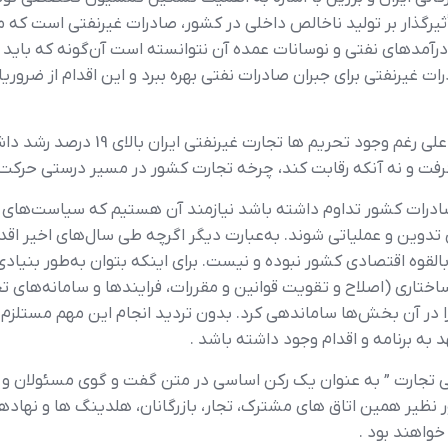
رگذار بر توليد ناخالص داخلي در کشور، صادرات غيرنفتي است که مي
 درآمدهاي نفتي و نوسانات عمده آن نتوانسته است آن‌گونه که بايد 
ت غيرنفتي براي جبران صادرات نفتي بهره ببرد و اين اقدام از ضروري
وي تاکيد کرد : آمارهاي اخير نشان مي
ت و نه آنکه رقابت کند، چرخه تجارت کشور در مسير درستي حرکت 
د صادرات کشور تداوم داشته باشد نيازمند آن هستيم که سياست‌هاي ت
وين و عملياتي شوند. به‌عبارت ديگر اگرچه طي سال‌هاي اخير اقدا
قوه اقتصادي کشور نبوده و نيست. براي اينکه بتوان به‌طور بنيادي 
ساختاري (اصلاح و تقويت قوانين و مقررات، فرايندها و سامانه‌هاي 
لا را در آن بخش‌ها ساماندهي کرد. بدون ترديد انجام اين مهم مستل
ه برنامه و اقدام وجود داشته باشد .
سي تجارت ” به عنوان يک رکن اساسي در متن گفت و گوي مسئولان و د
ر نظير همين اتاق هاي مشترک، تجار، بازرگانان، هلدينگ ها و نها
واهند بود .