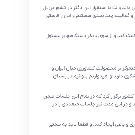
ند و لذا با استقرار اين دفتر در کشور برزيل
ئم و فعاليت چند بعدي هستيم و اين را فرصتي
 کمک کند و از سوي ديگر دستگاههاي مسئول
رکز بر محصولات کشاورزي ميان ايران و
ي دارند و اميدواريم بتوانيم در راستاي
شور برگزار کرد که در تمام اين جلسات ضمن
 و در اين مدت نيز جلسات متعددي را در
ي و باغي ايجاد کند، و قطعا بايد به سمتي