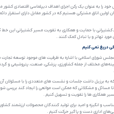
 خود را به عنوان يک رکن اجراي اهداف ديپلماسي اقتصادي کشور مي دا
نوان اولين اتاق مشترکي هستيم که در کشور مقابل داراي استقرار دا
ن کشتيراني با حمايت و همکاري به تقويت مسير کشتيراني اين خط
ورد تهاتر و يا تبادل کمک کنند .
 دريغ نمي کنيم
 شوراي اسلامي با اشاره به ظرفيت هاي موجود توسعه تجارت متم
ينه‌هاي مختلف از جمله کشاورزي، پزشکي، صنعت، پتروشيمي و گردشگر
ه به برزيل داشت جلسات و نشست هاي متعددي را با مسئولان آن ک
ا مسائل و مشکلاتي که ممکن است موانعي را ايجاد کند بررسي شود
مسير همکاري ها را تقويت و تسهيل کنيم .
سب و انگيزه و اميد براي توليد کنندگان محصولات ارزشمند کشاورز
ي‌هاي اداري دست و پاگير حرکت کنيم .