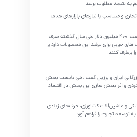
ريم به نتيجه مطلوب برسد.
تجاري و متناسب با نيازهاي بازارهاي هدف
برومندي با اشاره به اينکه کشور ما در توليد همه ميوه ها، به جز چند ميوه گرمسيري، به خودکفايي رسيده است، گفت: ۴۰۰ ميليون دلار طي سال گذشته صرف
ما قابليت هاي خوبي براي توليد اين محصولات دارد و
ا برطرف کنند.
زرگاني ايران و برزيل گفت : مي بايست بخش
کردن و اثر بخش سازي اين بخش در اقتصاد
کي و ماشين‌آلات کشاورزي، حرف‌هاي زيادي
به توسعه تجارت را فراهم آورد.