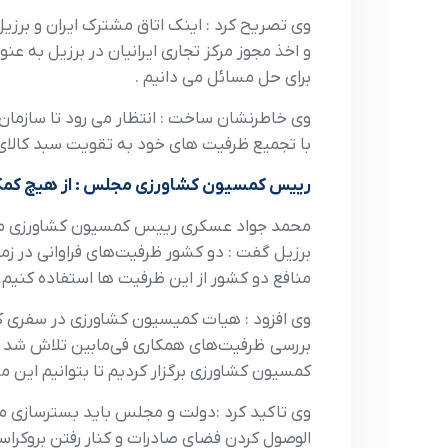
وي تصريح کرد : اينک اتاق مشترک ايران و برزيل
و اخذ مجوز مرکز تجاري ايرانيان در برزيل به ع
براي حل مسائل مي دانيم .
وي خاطرنشان ساخت : انتظار مي رود تا سازما
با تجميع ظرفيت هاي خود به تقويت سبد کالاي م
رييس کمسيون کشاورزي مجلس : از هيچ کمکي
محمد جواد عسکري رييس کمسيون کشاورزي مجلس
برزيل گفت : دو کشور ظرفيت‌هاي فراواني در زم
منافع دو کشور از اين ظرفيت ها استفاده کنيم.
وي افزود : هيات کميسيون کشاورزي در سفري ک
بررسي ظرفيت‌هاي همکاري في‌مابين تلاش شد ت
کمسيون کشاورزي برگزار کرديم تا بتوانيم اين 
وي تاکيد کرد :دولت و مجلس بايد بسترسازي منا
الوصول کردن فضاي صادرات و کنار رفتن بروکراس