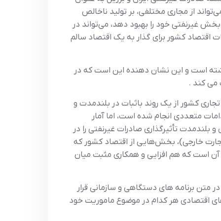
‌تواند از مجاري مختلفي، بر توليد ناخالص
بخش غيرنفتي خود را بهبود دهد، مي‌تواند در
ات اقتصاد کشور براي گذار به يک اقتصاد سالم
 دهد که علي رغم وجود تحريم ها تجارت غيرنفتي ايران بالاي 19 درصد رشد داشته است و اين نشان دهنده اين است که در
مي کند .
جاري کشور از يک روند باثبات در بلندمدت و
مات متعددي انجام شده است، اما آمار
و بلندمدت تأثيرگذاري صادرات غيرنفتي را در
تجارت خارجي)، بخش‌هايي از اقتصاد کشور که
زم آن است که هم افزايي و همکاري مثبت ميان
ر متن برنامه هاي دستگاهي و سازماني قرار
دهاي اقتصادي هر کدام در موضوع ماموريت خود