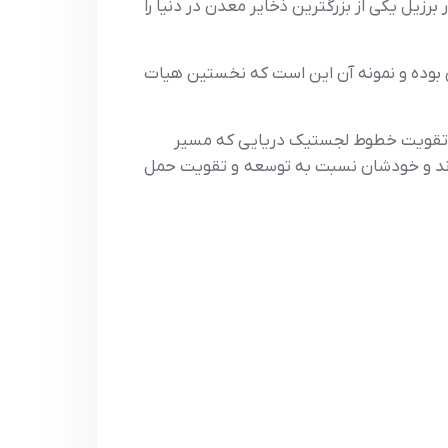
يل يکي از بزرگترين ذخاير معدن در دنيا را
بوده و نمونه آن اين است که نخستين هيات
يد تقويت خطوط لجستيک دريايي که مسير
شوند و خودشان نسبت به توسعه و تقويت حمل