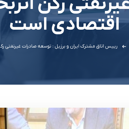
يرنفتي رکن اثر
اقتصادي است
رييس اتاق مشترک ايران و برزيل : توسعه صادرات غيرنفتي 