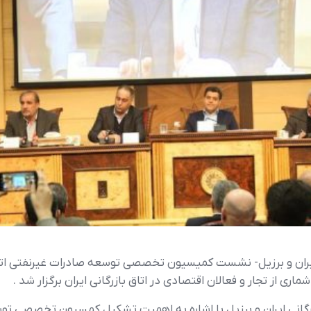
یران و برزیل- نشست کميسيون تخصصي توسعه صادرات غيرنفتي اتاق 
ري از تجار و فعالان اقتصادي در اتاق بازرگاني ايران برگزار شد .
اني ايران و برزيل با اشاره به اهميت تشکيل کمسيون تخصصي توسع