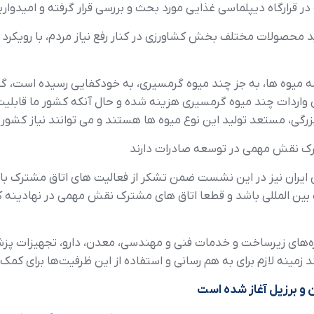
 در قرارگاه ديپلماسي غذايي مورد بحث و بررسي قرار گرفته و اميدوا
يد محصولات مختلف بخش کشاورزي در کنار رفع نياز مردم، با رويکرد 
 هزار ميليارد ريال براي واردات چند ميوه گرمسيري هزينه شده و حال آنکه کشور 
بزرگي، مستعد توليد اين نوع ميوه ها هستند و مي توانند نياز کشور ر
شترک نقش مهمي در توسعه صادرات دارند
 ايران نيز در اين نشست ضمن تشکر از فعاليت هاي اتاق مشترک با
بين المللي باشد و قطعا اتاق هاي مشترک نقش مهمي در نهادينه 
ه‌هاي زيرساخت و خدمات فني و مهندسي، معدن، دارو، تجهيزات پزش
د زمينه لازم براي به هم رساني و استفاده از اين ظرفيت‌ها براي کمک 
 و برزيل آغاز شده است