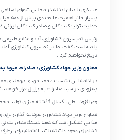
عسکري با بيان اينکه در مجلس شوراي اسلامي طر
بسيار ح
حمايت توليدکنندگان و صادر کنندگان ايراني غ
رئيس کميسيون کشاورزي، آب و منابع طبيعي مج
يافته است گفت: ما در کمسيون کشاورزي آماده گف
دريغ نخواهيم کرد .
معاون وزير جهاد کشاورزي : صادرات ميوه به 
در ادامه اين نشست محمد مهدي برومندي معاون 
به زودي در سبد صادرات به برزيل قرار خواهند گ
وي افزود : طي يکسال گذشته ميزان توليد محصولات باغي رشد يافته 
معاون وزير جهاد کشاورزي سرمايه گذاري براي رش
غذايي تشکيل شد که همه دستگاه‌هاي متولي صا
کشاورزي وجود داشته باشد اهتمام براي برطرف