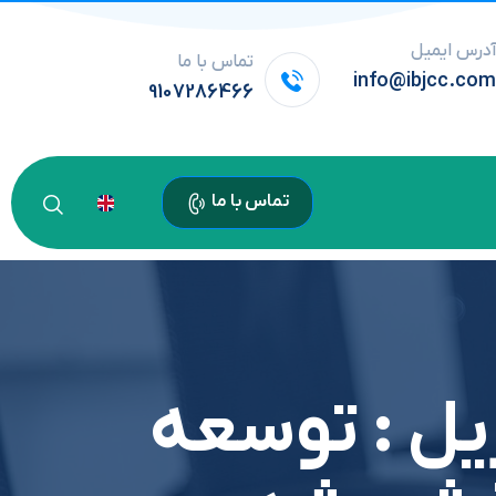
درس ایمیل
تماس با ما
info@ibjcc.co
9107286466
تماس با ما
يل : توسعه