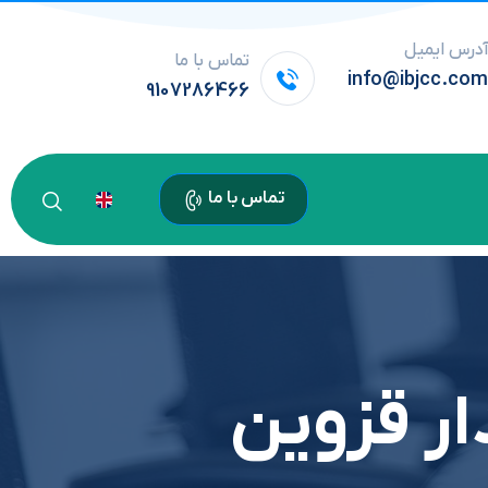
درس ایمیل
تماس با ما
info@ibjcc.co
9107286466
تماس با ما
ار قزوین