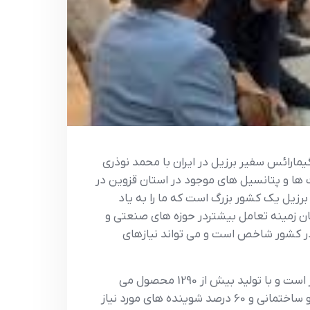
گیمارائس سفیر برزیل در ایران با محمد نوذری
 ها و پتانسیل های موجود در استان قزوین در
رزیل یک کشور بزرگ است که ما را به یاد
تان زمینه تعامل بیشتردر حوزه های صنعتی و
در کشور شاخص است و می تواند نیازهای
نوذری بیان کرد: ایران اسلامی با قدمت هزاران ساله مهد تمدن است و قزوین در ردیف چهارمین استان صنعتی کشور است و با تولید بیش از 1290 محصول می
تواند بخشی از نیازهای برزیل را تامین کند. استاندار قزوین تصریح کرد: در حال حاضر بخش مهمی از شیشه دارویی و ساختمانی و 60 درصد شوینده های مورد نیاز