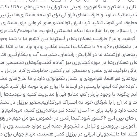
ن را داشتم و هنگام ورود زمینی به تهران با بخش‌های مختلف کشاو
ن و برزیل بیش از ۱۲۰ سال روابط دیپلماتیک دارند و ظرفیت‌های فراوانی برای توسعه همکار
ایی صحبت شود که آینده روابط ۲ کشور را بسازد. وی با اشاره به اینکه نخستین اولویت 
گوشت و مرغ ظرفیت همکاری‌های گسترده بین کشور ما با شما وجود دا
صادراتی را ارتقا داد.گیمارانس ادامه داد: برزیل در دهه‌های ۶۰ و ۷۰ با مشکلات امنیت
ربه‌های ارزشمند ما در افزایش راندمان، مدیریت آب و به‌کارگیری فناو
ی همکاری‌ها در حوزه کشاورزی نیز آماده گفت‌وگوهای تخصصی ه
‌های هوافضا، هوانوردی و انتقال تکنولوژی دارد و ما طرح‌های مشترکی 
د کرده‌ایم که اینها بایستی در ارتباط با ایران مورد توجه قرار گیرد
ایم چگونه با وجود بارش کم، منابع آبی را مدیریت کنیم و تهدیدها
ست و ما آن را با شرکای خود به‌ اشتراک می‌گذاریم.سفیر برزیل در ب
دیپلماتیک کشور ما با ایران یک قرن و ۲ دهه قدمت دارد و باید برای ۱۰۰ سال آیند
است اما این مساله نبایستی هرگز مانع همکاری های بین این ۲ کشور شود.گیمارانس د
 آموزش، پژوهش و تبادل دانشجو از جمله این موارد هستند.وی با اش
نند اما دانشجویان ایرانی در برزیل کمتر هستند، مردم جهان برای دی