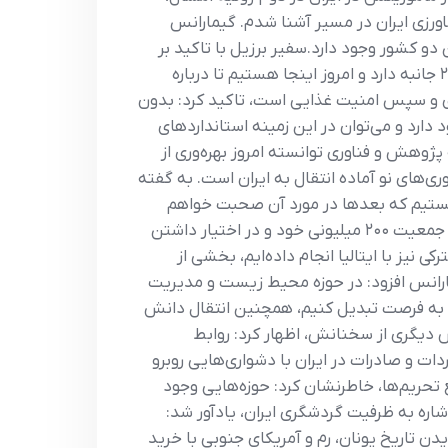
رزی ایران در مسیر آشنا شدم. گیمارانس
ی‌ها نیز بین دو کشور وجود دارد.سفیر برزیل با تاکید بر
اینکه شهرت برزیل تنها به فوتبال و کشاورزی معطوف نمی‌شود، تاکید کرد: ایران توانمندی‌های فراوانی برای همکاری ۲ جانبه دارد و امروز اینجا هستیم تا درباره
ما موضوع کشاورزی و سپس امنیت غذایی است، تاکید کرد: بدون
رد و می‌توان در این زمینه استانداردهای
 غذایی روبرو بود اما با اتکا به پژوهش و فناوری توانسته امروز بهره‌وری از
ری‌های نو آماده انتقال به ایران است. به گفته
ستیم که بعدها در مورد آن صحبت خواهم
کرد.سفیر برزیل در ایران با اشاره به سطح گستردگی ظرفیت‌های علمی و صنعتی این کشور، خاطرنشان کرد: برزیل با جمعیت ۲۰۰ میلیونی خود و در اختیار داشتن
نیز با ایتالیا انجام داده‌ایم، بخشی از
.گیمارانس افزود: در حوزه محیط زیست و مدیریت
 را به فرصت تبدیل کنیم، همچنین انتقال دانش
خش دیگری از سخنانش، اظهار کرد: روابط
ه نیز برنامه‌ریزی کنیم، می‌دانیم واردات و صادرات در ایران با دشواری‌هایی روبرو
ر خصوص عوامل مهم در رفع تحریم‌ها، خاطرنشان کرد: حوزه‌هایی وجود
اره به ظرفیت گردشگری ایران، یادآور شد:
دن تاریخ یونان، رم و آمریکای جنوبی با خرید