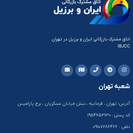
اتاق مشترک بازرگانی ایران و برزیل در تهران
IBJCC
شعبه تهران
آدرس: تهران ، فرمانیه ، نبش خیابان عسگریان ، برج پارامیس
کد پستی : 1954653130
تلفن : 09107286466