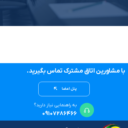
با مشاورین اتاق مشترک تماس بگیرید.
پنل اعضا
به راهنمایی نیاز دارید؟
09107286466