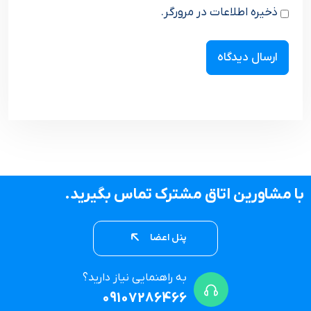
ذخیره اطلاعات در مرورگر.
با مشاورین اتاق مشترک تماس بگیرید.
پنل اعضا
به راهنمایی نیاز دارید؟
09107286466