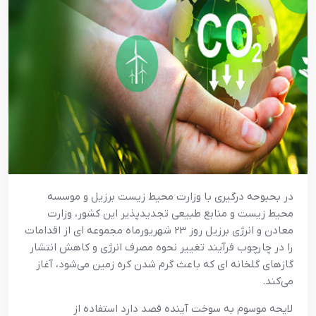
در بحبوحه درگيري با وزارت محيط زيست برزيل و موسسه
محيط زيست و منابع طبيعي تجديدپذير اين کشور، وزارت
معادن و انرژي برزيل روز 23 شهريورماه مجموعه اي از اقدامات
را در چارچوب فرآيند تغيير نحوه مصرف انرژي و کاهش انتشار
گازهاي گلخانه اي که باعث گرم شدن کره زمين مي‌شود، آغاز
مي‌کند.
لايحه موسوم به سوخت آينده قصد دارد استفاده از