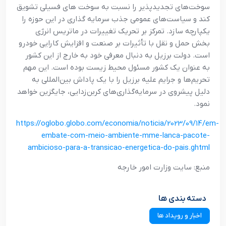
سوخت‌هاي تجديدپذير را نسبت به سوخت هاي فسيلي تشويق
کند و سياست‌هاي عمومي جذب سرمايه گذاري در اين حوزه را
يکپارچه سازد. تمرکز بر تحريک تغييرات در ماتريس انرژي
بخش حمل و نقل با تأثيرات بر صنعت و افزايش کارايي خودرو
است. دولت برزيل به دنبال معرفي خود به خارج از اين کشور
به عنوان يک کشور مسئول محيط زيست بوده است. اين مهم
تحريم‌ها و جرايم عليه برزيل را با يک پاداش بين‌المللي به
دليل پيشروي در سرمايه‌گذاري‌هاي کربن‌زدايي، جايگزين خواهد
نمود.
https://oglobo.globo.com/economia/noticia/2023/09/14/em-
embate-com-meio-ambiente-mme-lanca-pacote-
ambicioso-para-a-transicao-energetica-do-pais.ghtml
منبع: سايت وزارت امور خارجه
دسته بندی ها
اخبار و رویداد ها