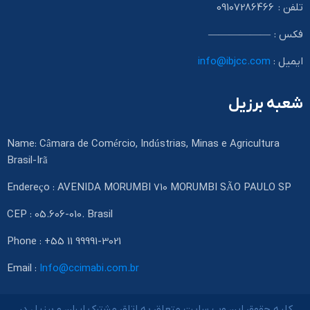
تلفن : 09107286466
فکس : ——————
ایمیل :
info@ibjcc.com
شعبه برزیل
Name: Câmara de Comércio, Indústrias, Minas e Agricultura
Brasil-Irã
Endereço : AVENIDA MORUMBI 710 MORUMBI SÃO PAULO SP
CEP : 05.606-010. Brasil
Phone : +55 11 99991-3021
Email :
Info@ccimabi.com.br
کلیه حقوق این وب سایت متعلق به اتاق مشترک ایران و برزیل در