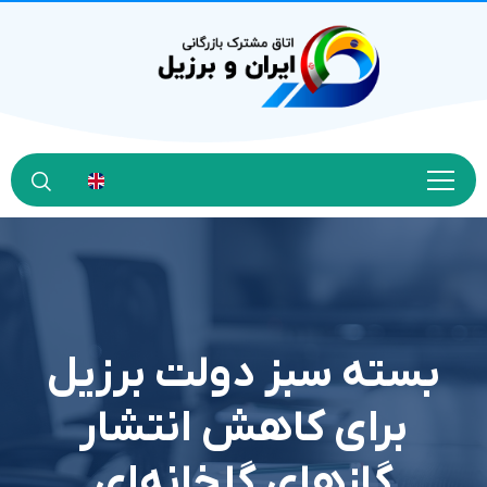
بسته سبز دولت برزيل
براي کاهش انتشار
گازهاي گلخانه‌اي