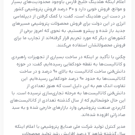
اعلام اينکه هلدينگ خليج فارس باوجود محدوديت‌هاي بسيار
و موانع، فروش خوبي دارد و ۴۰ درصد فروش پتروشيمي کشور
در دست اين هلدينگ است، گفت: با کمک گرفتن از ديپلماسي
انرژي در اين دولت براي فروش محصولات پتروشيمي مسيرهاي
جديد باز شده و پيشرو هستيم، به نحوي که امروز برخي از
کشورهاي ديگر که مورد تحريم قرار گرفته‌اند از تجارب ما براي
فروش محصولاتشان استفاده مي‌کنند.
چگني با تأکيد بر اينکه در ساخت بسياري از تجهيزات راهبردي
و کاتاليست‌ها به نقطه خودکفايي رسيده‌ايم، گفت: در حوزه
دانش‌فني ساخت کاتاليست به بالاي ۹۰ درصد و در ساخت
کاتاليست‌ها به حدود ۹۰ درصد خودکفايي رسيده‌ايم. اين
تفاوت اندک هم به اين دليل است که هنوز تعدادي از
دانش‌فني کاتاليست‌ها به مرحله تجاري‌سازي نرسيده است. با
اين حال خوشحاليم که از سال گذشته تعدادي از کاتاليست‌هاي
کاربردي صنعت پتروشيمي وارد بازارهاي خارجي شده و به سبد
صادراتي افزوده شده‌اند.
مدير کنترل توليد شرکت ملي صنايع پتروشيمي با اعلام اينکه
سال گذشته شاهد ۷ درصد افزايش رشد توليد محصولات