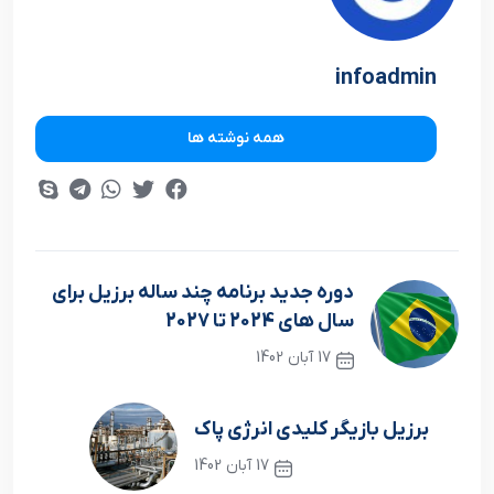
infoadmin
همه نوشته ها
دوره جديد برنامه چند ساله برزيل براي
سال هاي 2024 تا 2027
17 آبان 1402
نوشته قبلی
برزيل بازيگر کليدي انرژي پاک
17 آبان 1402