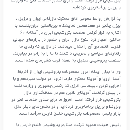
پتروشيمي قرار گرفته است و براي صدور خدمات فني به ونزوئلا
و برزيل برنامه‌ريزي کرده‌ايم.
به گزارش روابط عمومي اتاق مشترک بازرگاني ايران و برزيل ،
بيژن چگني در هفدهمين نمايشگاه بين‌المللي ايران‌پلاست با
اشاره به قرار گرفتن صنعت پتروشيمي ايران در آستانه ۶۰
سالگي، اظهار کرد: تنوع بازار ايران و حضور در بازارهاي جهاني
قدرت اقتصادي آن را نشان مي‌دهد. در بازاري که رقباي ما
رفتارهاي سياسي و تحريمي داشتند تا ما را به زانو در بياورند،
صنعت پتروشيمي تبديل به نقطه قوت کشورمان شده است.
وي با بيان اينکه امروز محصولات پتروشيمي ايران از آفريقا،
آسيا، اروپا و آمريکا مشتري دارد، افزود: در دولت سيزدهم و با
اجرايي کردن ديپلماسي انرژي که رئيس‌جمهوري و وزارت نفت
در پيش گرفتند، آمريکاي لاتين هم در هدف‌گذاري بازار
پتروشيمي قرار گرفته است. امروز ما براي صدور خدمات فني در
ونزوئلا و برزيل برنامه‌ريزي کرده‌ايم و در بخش‌هاي ديگر مثل
بازار پليمر، محصولات پتروشيمي خليج فارس سرآمد است.
رئيس هيئت مديره شرکت صنايع پتروشيمي خليج فارس با