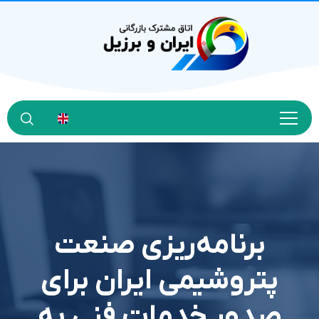
برنامه‌ريزي صنعت
پتروشيمي ايران براي
صدور خدمات فني به