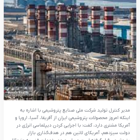
مدير کنترل توليد شرکت ملي صنايع پتروشيمي با اشاره به
اينکه امروز محصولات پتروشيمي ايران از آفريقا، آسيا، اروپا و
آمريکا مشتري دارد، گفت: با اجرايي کردن ديپلماسي انرژي در
دولت سيزدهم، آمريکاي لاتين هم در هدف‌گذاري بازار