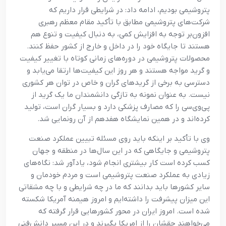
پتروشيمي بوديم، ادامه داد: در شرايطي قرار داريم که
شرکت‌هاي پتروشيمي مطابق با تأکيد مقام معظم رهبري
افزون‌بر توجه به افزايش کمي، به دنبال کيفيت و تنوع هم
هستند تا جايگاه خود را در داخل و خارج از کشور حفظ کنند.
محصولات پتروشيمي در دوره‌هاي زماني کوتاه با تغيير کيفيت
و گريد مواجه هستند و هر روز اين کيفيت‌ها ارتقا مي‌يابد و
دسترسي به برخي از گريدهاي گران و خاص در توان هر کشوري
نيست. به عنوان نمونه به تازگي دانشمندان ما يک گريد از
پي‌وي‌سي را که مصارف پزشکي دارد و بسيار گران است، توليد
کرده‌اند و در همين نمايشگاه هفدهم از آن رونمايي شد.
وي با تأکيد بر اينکه بايد روي مسئله تبيين عملکرد صنعت
پتروشيمي و جايگاهي که در اين سال‌ها در منطقه و جهان
کسب کرده است کار بيشتري انجام شود، يادآور شد: نگاه‌هاي
زيادي به عملکرد صنعت پتروشيمي است و مردم خودمان و
ساير کشورها بايد بدانند که ما در چه شرايطي و با چه مشقاتي
اين ميزان پيشرفت را داشته‌ايم و امروز هيمنه آمريکا شکسته
شده است. امروز ايران در محور کشورهايي قرار گرفته که
مي‌خواهند حقشان را از امريکا بگيرند و در اين مسير دانش‌فني