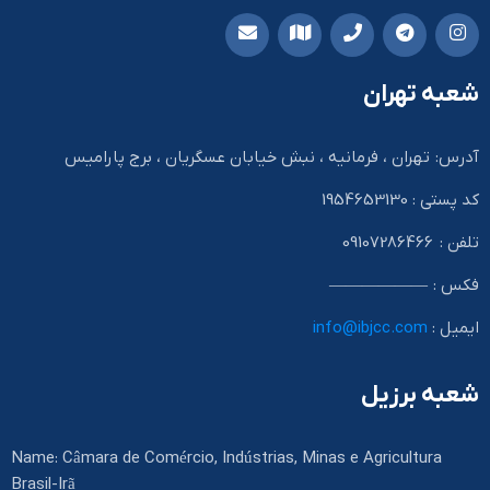
شعبه تهران
آدرس: تهران ، فرمانیه ، نبش خیابان عسگریان ، برج پارامیس
کد پستی : 1954653130
تلفن : 09107286466
فکس : ——————
ایمیل :
info@ibjcc.com
شعبه برزیل
Name: Câmara de Comércio, Indústrias, Minas e Agricultura
Brasil-Irã