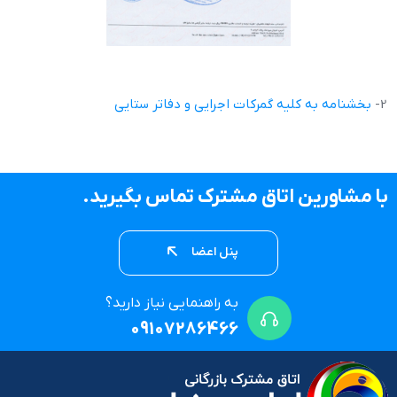
2-
بخشنامه به کليه گمرکات اجرايي و دفاتر ستايي
با مشاورین اتاق مشترک تماس بگیرید.
پنل اعضا
به راهنمایی نیاز دارید؟
09107286466