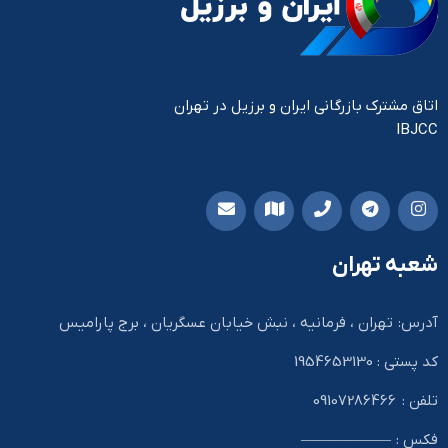
اتاق مشترک بازرگانی ایران و برزیل در تهران
IBJCC
شعبه تهران
آدرس: تهران ، فرمانیه ، نبش خیابان عسگریان ، برج پارامیس
کد پستی : 1954653130
تلفن : 09107286466
فکس : ——————