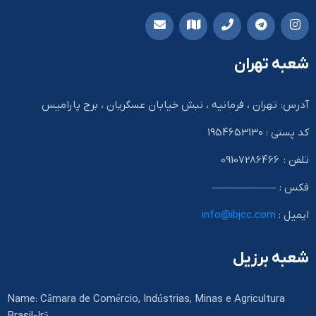
شعبه تهران
آدرس: تهران ، فرمانیه ، نبش خیابان عسگریان ، برج پارامیس
کد پستی : 1954653130
تلفن : 09107286466
فکس : ——————
ایمیل :
info@ibjcc.com
شعبه برزیل
Name: Câmara de Comércio, Indústrias, Minas e Agricultura