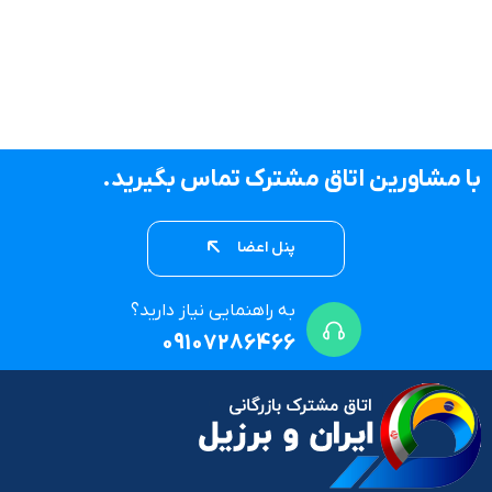
با مشاورین اتاق مشترک تماس بگیرید.
پنل اعضا
به راهنمایی نیاز دارید؟
09107286466