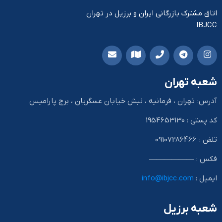
اتاق مشترک بازرگانی ایران و برزیل در تهران
IBJCC
شعبه تهران
آدرس: تهران ، فرمانیه ، نبش خیابان عسگریان ، برج پارامیس
کد پستی : 1954653130
تلفن : 09107286466
فکس : ——————
ایمیل :
info@ibjcc.com
شعبه برزیل